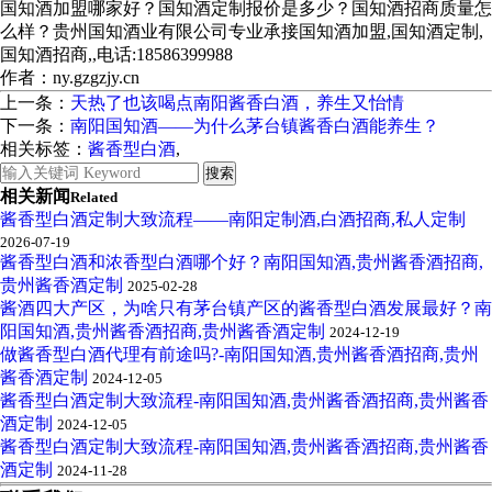
国知酒加盟哪家好？国知酒定制报价是多少？国知酒招商质量怎
么样？贵州国知酒业有限公司专业承接国知酒加盟,国知酒定制,
国知酒招商,,电话:18586399988
作者：ny.gzgzjy.cn
上一条：
天热了也该喝点南阳酱香白酒，养生又怡情
下一条：
南阳国知酒——为什么茅台镇酱香白酒能养生？
相关标签：
酱香型白酒
,
相关新闻
Related
酱香型白酒定制大致流程——南阳定制酒,白酒招商,私人定制
2026-07-19
酱香型白酒和浓香型白酒哪个好？南阳国知酒,贵州酱香酒招商,
贵州酱香酒定制
2025-02-28
酱酒四大产区，为啥只有茅台镇产区的酱香型白酒发展最好？南
阳国知酒,贵州酱香酒招商,贵州酱香酒定制
2024-12-19
做酱香型白酒代理有前途吗?-南阳国知酒,贵州酱香酒招商,贵州
酱香酒定制
2024-12-05
酱香型白酒定制大致流程-南阳国知酒,贵州酱香酒招商,贵州酱香
酒定制
2024-12-05
酱香型白酒定制大致流程-南阳国知酒,贵州酱香酒招商,贵州酱香
酒定制
2024-11-28