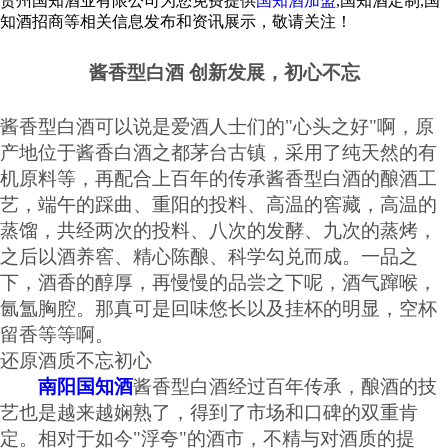
贵州国知酒业有限公司为您免费提供
国知酒加盟
,国知酒定制,国
知酒招商等相关信息发布和资讯展示，敬请关注！
酱香型白酒
创新发展，初心不忘
酱香型白酒可以说是爱酒人士们的
"心头之好"啊，原
产地位于酱香白酒之都茅台古镇，采用了纯天然的有
机原料等，再配合上百年的传承酱香型白酒的酿酒工
艺，端午的踩曲、重阳的投料、高温的窖藏，高温的
蒸馏，共经两次的投料、八次的发酵、九次的蒸烤，
之后以酒养窖、精心陈酿、科学勾兑而成。一品之
下，酒香的醇厚，再慢慢的品尝之下呢，酒气蹿喉，
氤氲胸腔。那真可是回味悠长以及挂杯的明显，空杯
留香等等啊。
还原酒质不忘初心
南阳国知酒
酱香型白酒经过百年传承，酿酒的技
艺也是越来越娴熟了，得到了市场和口碑的双重肯
定。相对于如今
"浮夸"的酒市，不精与对酒质的提