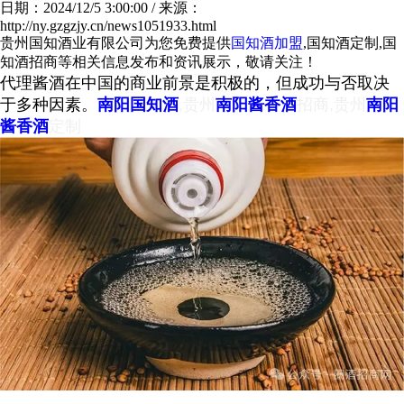
日期：2024/12/5 3:00:00 / 来源：
http://ny.gzgzjy.cn/news1051933.html
贵州国知酒业有限公司为您免费提供
国知酒加盟
,国知酒定制,国
知酒招商等相关信息发布和资讯展示，敬请关注！
代理酱酒在中国的商业前景是积极的，但成功与否取决
于多种因素。
南阳国知酒
,贵州
南阳酱香酒
招商,贵州
南阳
酱香酒
定制