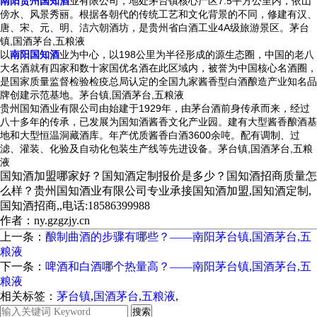
南阳贵州国知酒
业有限公司，地处茅台镇核心产区7.5平方公里内，依山
傍水、风景秀丽。根据各朝代的传统工艺和文化背景的不同，修建有汉、
唐、宋、元、明、洁六朝酒坊，是贵州省白酒工业4A级旅游景区。茅台
镇,国酒茅台,五粮液
以
南阳国知酒
业为中心，以198公里为半径形成的源生态圈，中国的老八
大名酒就有四家和数十家国优名酒在此区域内，被誉为中国核心名酒圈，
是国家质量监督检验检疫总局认定的全国九家酱香型白酒酿造产业知名品
牌创建示范基地。茅台镇,国酒茅台,五粮液
贵州国知酒业有限公司由始建于1929年，由茅台酒前身传承而来，经过
八十多年的传承，已发展为国知酒酱香文化产业园。建有大型酱香酿酒基
地和大型恒温洞藏酒库。年产优质酱香白酒3600余吨。配有调制、过
滤、灌装、化验及自动化包装生产线等先进设备。茅台镇,国酒茅台,五粮
液
国知酒加盟哪家好？国知酒定制报价是多少？国知酒招商质量怎
么样？贵州国知酒业有限公司专业承接国知酒加盟,国知酒定制,
国知酒招商,,电话:18586399988
作者：ny.gzgzjy.cn
上一条：
酿制曲酒的步骤有哪些？——南阳茅台镇,国酒茅台,五
粮液
下一条：
啤酒和白酒哪个热量高？——南阳茅台镇,国酒茅台,五
粮液
相关标签：
茅台镇
,
国酒茅台
,
五粮液
,