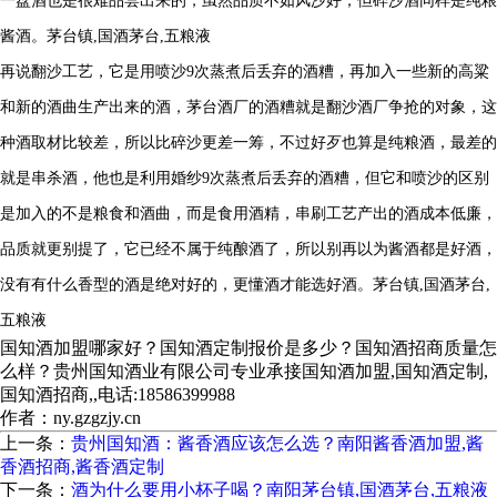
一盘酒也是很难品尝出来的，虽然品质不如风沙好，但碎沙酒同样是纯粮
酱酒。
茅台镇,国酒茅台,五粮液
再说翻沙工艺，它是用喷沙9次蒸煮后丢弃的酒糟，再加入一些新的高粱
和新的酒曲生产出来的酒，茅台酒厂的酒糟就是翻沙酒厂争抢的对象，这
种酒取材比较差，所以比碎沙更差一筹，不过好歹也算是纯粮酒，最差的
就是串杀酒，他也是利用婚纱9次蒸煮后丢弃的酒糟，但它和喷沙的区别
是加入的不是粮食和酒曲，而是食用酒精，串刷工艺产出的酒成本低廉，
品质就更别提了，它已经不属于纯酿酒了，所以别再以为酱酒都是好酒，
没有有什么香型的酒是绝对好的，更懂酒才能选好酒。
茅台镇,国酒茅台,
五粮液
国知酒加盟哪家好？国知酒定制报价是多少？国知酒招商质量怎
么样？贵州国知酒业有限公司专业承接国知酒加盟,国知酒定制,
国知酒招商,,电话:18586399988
作者：ny.gzgzjy.cn
上一条：
贵州国知酒：酱香酒应该怎么选？南阳酱香酒加盟,酱
香酒招商,酱香酒定制
下一条：
酒为什么要用小杯子喝？南阳茅台镇,国酒茅台,五粮液