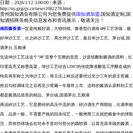
日期：2026/1/12 3:00:00 / 来源：
http://ny.gzgzjy.cn/news1082278.html
贵州国知酒业有限公司为您免费提供
国知酒加盟
,国知酒定制,国
知酒招商等相关信息发布和资讯展示，敬请关注！
南阳酱香酒
一定是纯粮好酒，大错特错。酱香型白酒有4种工艺等级，最
好坤沙工艺，次之碎沙工艺，再次拌沙工艺，最后串沙工艺。
茅台镇,国
酒茅台,五粮液
先说坤沙工艺这这个“坤”是整个完整的意思，沙是纸酿制酱酒的原料，红
印度高亮又称墨高粱，坤沙工艺结合12987的传统降准酿造工序酿造成的
纯良将军称之为坤沙工艺，将主压上称后还要经过至少三年的原主窖藏，
然后勾桂调味完之后再至少窖藏一年最终上市。这样的酱酒从原料到工艺
都是酱酒品质里的精品。
茅台镇,国酒茅台,五粮液
再说碎沙工艺，它是磨碎的高压中流的酒，碎沙酒生产周期短，出酒率较
高，品质一般，不需要严格的回杀综艺，一般烤两三次就把粮食中的球取
完，而有些球场会在对杀手里对付部分的婚纱酒，以冒充高等级的酱酒，