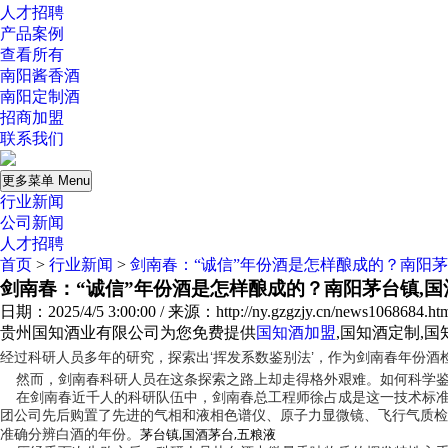
人才招聘
产品案例
查看所有
南阳酱香酒
南阳定制酒
招商加盟
联系我们
更多菜单 Menu
行业新闻
公司新闻
人才招聘
首页
>
行业新闻
>
剑南春：“诚信”年份酒是怎样酿成的？南阳茅
剑南春：“诚信”年份酒是怎样酿成的？南阳茅台镇,国
日期：2025/4/5 3:00:00 / 来源：http://ny.gzgzjy.cn/news1068684.ht
贵州国知酒业有限公司为您免费提供
国知酒加盟
,国知酒定制,
经过科研人员多年的研究，探索出‘挥发系数鉴别法’，作为
剑南春
年份酒
然而，
剑南春
科研人员在这条探索之路上却走得格外艰难。如何科学鉴
在剑南春近千人的科研队伍中，剑南春总工程师徐占成是这一技术标准的
团公司先后购置了先进的气相和液相色谱仪、原子力显微镜、飞行气质检
茅台镇,国酒茅台,五粮液
准确分辨白酒的年份。