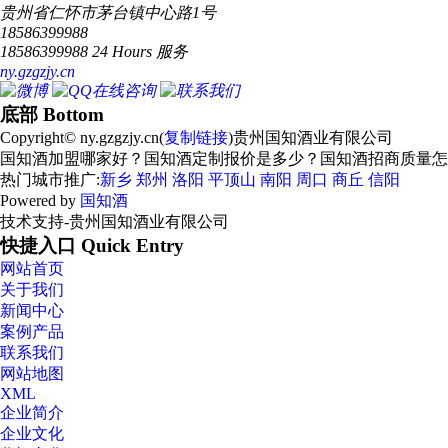
贵州省仁怀市茅台镇中心路1号
18586399988
18586399988 24 Hours 服务
ny.gzgzjy.cn
底部 Bottom
Copyright© ny.gzgzjy.cn(
复制链接
)贵州国知酒业有限公司
国知酒加盟哪家好？国知酒定制报价是多少？国知酒招商质量怎么样？
热门城市推广:
新乡
郑州
洛阳
平顶山
南阳
周口
商丘
信阳
Powered by
国知酒
技术支持-贵州国知酒业有限公司
快捷入口 Quick Entry
网站首页
关于我们
新闻中心
案例产品
联系我们
网站地图
XML
企业简介
企业文化