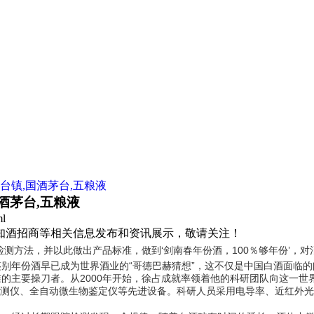
台镇,国酒茅台,五粮液
酒茅台,五粮液
ml
国知酒招商等相关信息发布和资讯展示，敬请关注！
检测方法，并以此做出产品标准，做到‘剑南春年份酒，100％够年份’，对
别年份酒早已成为世界酒业的“哥德巴赫猜想”，这不仅是中国白酒面临
主要操刀者。从2000年开始，徐占成就率领着他的科研团队向这一世
测仪、全自动微生物鉴定仪等先进设备。科研人员采用电导率、近红外光