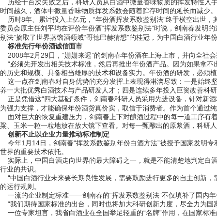
历经千百次失败之后，科研人员从白酒中微量香味物质的挥发特性入手
时间越久，酒体中微量香味物质挥发系数会随着贮存时间的延长而减少。
历时8年、累计投入上亿元，“年份酒挥发系数鉴别法”终于横空出世，其
委员会原主任刘平均在评价年份酒“挥发系数鉴别法”时说，剑南春发明
别法”摘取了世界蒸馏酒领域“哥德巴赫猜想”的桂冠，为中国白酒行业年
标准先行年份酒诚信面市
2008年2月29日，“姗姗来迟”的剑南春年份酒在上海上市，并向全社
“必须先开发出相关技术标准，然后再推出年份酒产品。因为如果拿不出
的历史和规模、具备相当雄厚的技术和设备实力。年份酒的研发，必须植
这一点在剑南春对自身优势的充分发挥上表现得淋漓尽致：一是始终坚
养一大批优秀白酒技术与产品研发人才；四是连续多年投入巨资改善科研
正是凭借这“四大基础”条件，剑南春科研人员采用先进设备，针对新酒
为强力支撑，才能确保年份酒货真价实，取信于消费者。作为首个通过纯
面对巨大的恢复重建压力，剑南春上下对酿酒过程中的每一道工序有着
粱、玉米一粒一粒地放在放大镜下查看。对每一甄酿出的原浆酒，科研人
创新不止以企业力量推动标准制定
今年1月14日，剑南春“挥发系数鉴别年份白酒方法”被授予国家发明
世界的重要技术依托。
实际上，中国白酒走向世界的最大障碍之一，就是不能清楚地判定白酒
行业的共识。
“中国白酒行业未来要长期良性发展，需要鼓励进行更多的自主创新，需
的运行规则。
一流的企业制定标准——剑南春的“挥发系数鉴别法”不仅填补了国内年
“我们期待国家标准的出台，同时也将加大科研创新力度，尽全力为国家
一位专家坦言，我省白酒业在全国举足轻重的“名牌”作用，在国家标准