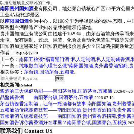
以推动这项意义非凡的工作。
南阳贵州国知酒
业有限公司，地处茅台镇核心产区7.5平方公
工业4A级旅游景区。
以
南阳国知酒
业为中心，以198公里为半径形成的源生态圈，
酱香型白酒酿造产业知名品牌创建示范基地。
贵州国知酒业有限公司由始建于1929年，由茅台酒前身传承而
余吨。配有调制、过滤、灌装、化验及自动化包装生产线等先进设
国知酒加盟哪家好？国知酒定制报价是多少？国知酒招商质量怎么样？
作者：ny.gzgzjy.cn
上一条：
南阳五粮液“福喜迎门酒”私人定制酒,私人定制酱香酒
下一条：
纯粮散白酒代理怎么做?南阳国知酒,贵州酱香酒招商,
相关标签：
茅台镇
,
国酒茅台
,
五粮液
,
相关新闻
Related
酱酒的三大保健功能——南阳茅台镇,国酒茅台,五粮液
2026-07-26
品鉴酱香酒——南阳茅台镇,国酒茅台,五粮液
2026-07-19
茅台镇酱香定制酒，让每一瓶酒都有故事 南阳国知酒,贵州酱香
五粮液酒传统酿造技艺——南阳国知酒,贵州酱香酒招商,贵州酱
五粮液酒传统酿造技艺——南阳国知酒,贵州酱香酒招商,贵州酱
国知酒告诉你酱香酒好在哪里？南阳茅台镇,国酒茅台,五粮液
202
联系我们 Contact US