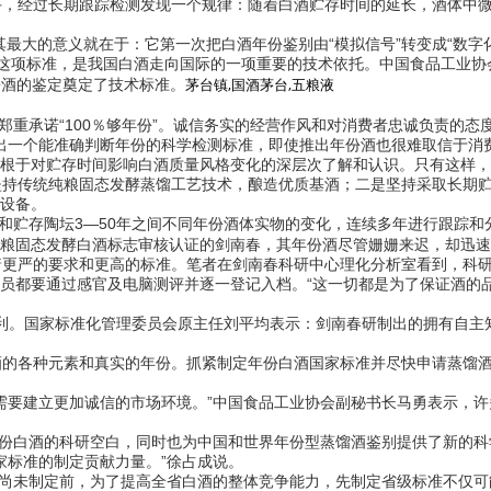
，经过长期跟踪检测发现一个规律：随着白酒贮存时间的延长，酒体中微
最大的意义就在于：它第一次把白酒年份鉴别由“模拟信号”转变成“数字
的这项标准，是我国白酒走向国际的一项重要的技术依托。中国食品工业协
茅台镇,国酒茅台,五粮液
份酒的鉴定奠定了技术标准。
会郑重承诺“100％够年份”。诚信务实的经营作风和对消费者忠诚负责的
一个能准确判断年份的科学检测标准，即使推出年份酒也很难取信于消费
根于对贮存时间影响白酒质量风格变化的深层次了解和认识。只有这样，
持传统纯粮固态发酵蒸馏工艺技术，酿造优质基酒；二是坚持采取长期贮
设备。
和贮存陶坛3—50年之间不同年份酒体实物的变化，连续多年进行跟踪和
粮固态发酵白酒标志审核认证的剑南春，其年份酒尽管姗姗来迟，却迅速
更严的要求和更高的标准。笔者在剑南春科研中心理化分析室看到，科研
员都要通过感官及电脑测评并逐一登记入档。“这一切都是为了保证酒的
专利。国家标准化管理委员会原主任刘平均表示：剑南春研制出的拥有自主
的各种元素和真实的年份。抓紧制定年份白酒国家标准并尽快申请蒸馏酒
要建立更加诚信的市场环境。”中国食品工业协会副秘书长马勇表示，许
份白酒的科研空白，同时也为中国和世界年份型蒸馏酒鉴别提供了新的科
标准的制定贡献力量。”徐占成说。
尚未制定前，为了提高全省白酒的整体竞争能力，先制定省级标准不仅可