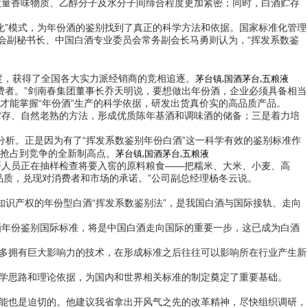
量香味物质、乙醇分子及水分子间缔合程度更加紧密；同时，白酒贮存
化”模式，为年份酒的鉴别找到了真正的科学方法和依据。国家标准化管理
会副秘书长、中国白酒专业委员会常务副会长马勇则认为，“挥发系数鉴
茅台镇,国酒茅台,五粮液
态度，获得了全国各大实力派经销商的竞相追逐。
者。”剑南春集团董事长乔天明说，要想做出年份酒，企业必须具备相当
才能掌握“年份酒”生产的科学依据，研发出货真价实的高品质产品。
存、自然老熟的方法，形成优质陈年基酒和调味酒的储备；三是着力培
分析。正是因为有了“挥发系数鉴别年份白酒”这一科学有效的鉴别标准作
茅台镇,国酒茅台,五粮液
抢占到竞争的全新制高点。
人员正在抽样检查将要入窖的原料粮食——把糯米、大米、小麦、高
品质，兑现对消费者和市场的承诺。”公司副总经理杨冬云说。
知识产权的年份型白酒“挥发系数鉴别法”，是我国白酒与国际接轨、走向
年份鉴别国际标准，将是中国白酒走向国际的重要一步，这已成为白酒
多拥有巨大影响力的技术，在形成标准之后往往可以影响所在行业产生新
学思路和理论依据，为国内和世界相关标准的制定奠定了重要基础。
能也是迫切的。他建议我省拿出开风气之先的改革精神，尽快组织调研，