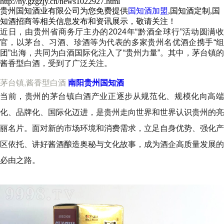
http://ny.gzgzjy.cn/news1022927.html
贵州国知酒业有限公司为您免费提供
国知酒加盟
,国知酒定制,国
知酒招商等相关信息发布和资讯展示，敬请关注！
近日，由贵州省商务厅主办的2024年“黔酒全球行”活动圆满收
官，以茅台、习酒、珍酒等为代表的多家贵州名优酒企携手“组
团”出海，共同为白酒国际化注入了“贵州力量”。其中，茅台镇的
酱香型白酒，受到了广泛关注。
茅台镇,酱香型白酒
南阳贵州国知酒
当前，贵州的茅台镇白酒产业正逐步从规范化、规模化向高端
化、品牌化、国际化迈进，是贵州走向世界和世界认识贵州的亮
丽名片。面对新的市场环境和消费需求，立足自身优势、强化产
区依托、讲好酱酒酿造奥秘与文化故事，成为酒企高质量发展的
必由之路。