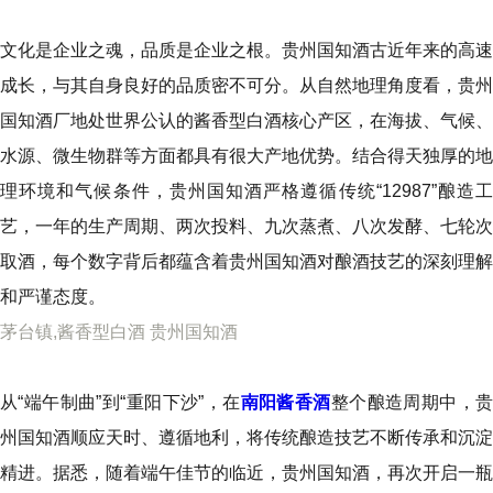
文化是企业之魂，品质是企业之根。贵州国知酒古近年来的高速
成长，与其自身良好的品质密不可分。从自然地理角度看，贵州
国知酒厂地处世界公认的酱香型白酒核心产区，在海拔、气候、
水源、微生物群等方面都具有很大产地优势。结合得天独厚的地
理环境和气候条件，贵州国知酒严格遵循传统“12987”酿造工
艺，一年的生产周期、两次投料、九次蒸煮、八次发酵、七轮次
取酒，每个数字背后都蕴含着贵州国知酒对酿酒技艺的深刻理解
和严谨态度。
茅台镇,酱香型白酒 贵州国知酒
从“端午制曲”到“重阳下沙”，在
南阳酱香酒
整个酿造周期中，
州国知酒顺应天时、遵循地利，将传统酿造技艺不断传承和沉淀
精进。据悉，随着端午佳节的临近，贵州国知酒，再次开启一瓶