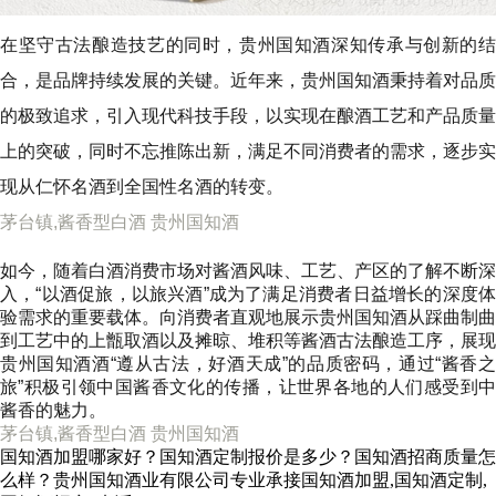
在坚守古法酿造技艺的同时，贵州国知酒深知传承与创新的结
合，是品牌持续发展的关键。近年来，贵州国知酒秉持着对品质
的极致追求，引入现代科技手段，以实现在酿酒工艺和产品质量
上的突破，同时不忘推陈出新，满足不同消费者的需求，逐步实
现从仁怀名酒到全国性名酒的转变。
茅台镇,酱香型白酒 贵州国知酒
如今，随着白酒消费市场对酱酒风味、工艺、产区的了解不断深
入，“以酒促旅，以旅兴酒”成为了满足消费者日益增长的深度体
验需求的重要载体。
向消费者直观地展示
贵州国知酒
从踩曲制曲
到工艺中的上甑取酒以及摊晾、堆积等酱酒古法酿造工序，展现
贵州国知酒
酒“遵从古法，好酒天成”的品质密码，通过“酱香
旅”积极引领中国酱香文化的传播，让世界各地的人们感受到中
酱香的魅力。
茅台镇,酱香型白酒 贵州国知酒
国知酒加盟哪家好？国知酒定制报价是多少？国知酒招商质量怎
么样？贵州国知酒业有限公司专业承接国知酒加盟,国知酒定制,