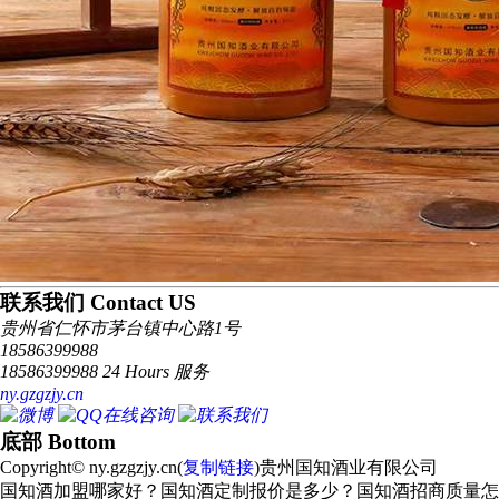
联系我们 Contact US
贵州省仁怀市茅台镇中心路1号
18586399988
18586399988 24 Hours 服务
ny.gzgzjy.cn
底部 Bottom
Copyright© ny.gzgzjy.cn(
复制链接
)贵州国知酒业有限公司
国知酒加盟哪家好？国知酒定制报价是多少？国知酒招商质量怎