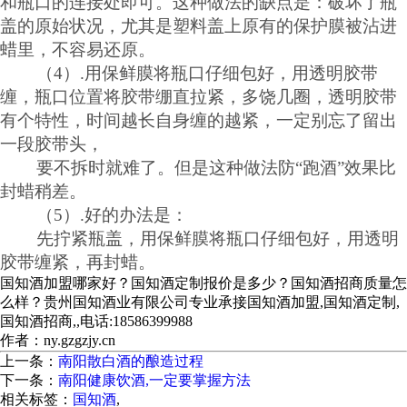
和瓶口的连接处即可。这种做法的缺点是：破坏了瓶
盖的原始状况，尤其是塑料盖上原有的保护膜被沾进
蜡里，不容易还原。
（4）.用保鲜膜将瓶口仔细包好，用透明胶带
缠，瓶口位置将胶带绷直拉紧，多饶几圈，透明胶带
有个特性，时间越长自身缠的越紧，一定别忘了留出
一段胶带头，
要不拆时就难了。但是这种做法防“跑酒”效果比
封蜡稍差。
（5）.好的办法是：
先拧紧瓶盖，用保鲜膜将瓶口仔细包好，用透明
胶带缠紧，再封蜡。
国知酒加盟哪家好？国知酒定制报价是多少？国知酒招商质量怎
么样？贵州国知酒业有限公司专业承接国知酒加盟,国知酒定制,
国知酒招商,,电话:18586399988
作者：ny.gzgzjy.cn
上一条：
南阳散白酒的酿造过程
下一条：
南阳健康饮酒,一定要掌握方法
相关标签：
国知酒
,