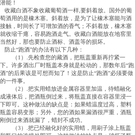
潜能！
收藏白酒不象收藏葡萄酒一样,要斜着放。国外的葡
萄酒用的是橡木塞。斜着放，是为了让橡木塞能与酒
接触，时间长了可增加酒的香气；不斜着放，橡木塞
就收缩干瘪，容易跑酒走气。收藏白酒能放在地窖里
当然好，那也要防止酒标、酒盖等的损坏。
防止
“跑酒”的办法有以下几种：
（1）.先检查您的藏酒，把瓶盖重新再拧紧一
下。许多酒出厂时瓶盖本身就是松动的，那数年后“跑
酒”的后果该是可想而知了！这是防止“跑酒”必须要做
的一件事。
（2）.把实用蜡放进金属容器里加温，待蜡融化
成液体后，把酒瓶倒过来，将瓶盖直接在容器里浸一
下即可。这种做法的缺点是：如果蜡温度过高，塑料
瓶盖容易变形；另外，您的酒如果漏酒很严重，酒瓶
刚倒过来酒就漏了，蜡封不成功。
（3）.把已经融化好的实用蜡，用刷子涂上瓶盖