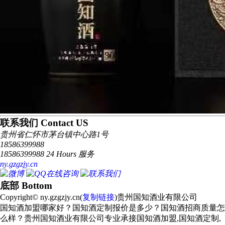
联系我们 Contact US
贵州省仁怀市茅台镇中心路1号
18586399988
18586399988 24 Hours 服务
ny.gzgzjy.cn
底部 Bottom
Copyright© ny.gzgzjy.cn(
复制链接
)贵州国知酒业有限公司
国知酒加盟哪家好？国知酒定制报价是多少？国知酒招商质量怎
么样？贵州国知酒业有限公司专业承接国知酒加盟,国知酒定制,