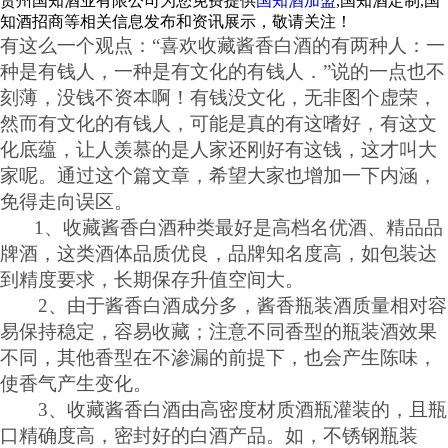
贵州国知酒业有限公司为您免费提供
国知酒加盟
,国知酒定制,国
知酒招商等相关信息发布和资讯展示，敬请关注！
有这么一个观点：
“喜欢收藏酱香白酒的有两种人：一
种是有钱人，一种是有文化的有钱人．”说的一点也不
刻薄，没钱不资本啊！有钱没文化，无非图个虚荣，
然而有文化的有钱人，可能是真的有这嗜好，有这文
化底蕴，让人羡慕的是人家还刚好有这钱，这才叫大
家呢。通过这个篇文章，希望大家也增加一下内涵，
免得走向误区。
1、收藏酱香白酒种类最好是高档名优酒、精品品
牌酒，这类酒体品质优良，品牌知名度高，如包装达
到精度要求，长期保存升值空间大。
2、由于酱香白酒成分多，酱香瓶装酒质量相对容
易保持稳定，容易收藏；注意不同香型的瓶装酒效果
不同，其他香型在不渗漏的前提下，也会产生陈味，
使香气产生变化。
3、收藏酱香白酒由高密度材质酒瓶灌装的，且瓶
口精确度高，密封好的白酒产品。如，不锈钢瓶装