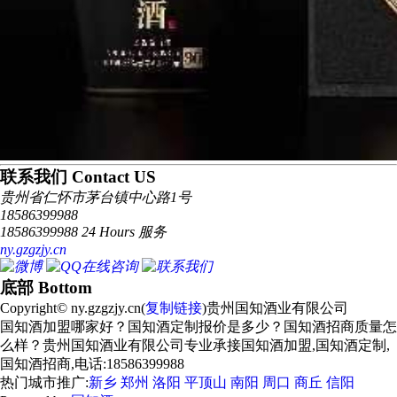
联系我们 Contact US
贵州省仁怀市茅台镇中心路1号
18586399988
18586399988 24 Hours 服务
ny.gzgzjy.cn
底部 Bottom
Copyright© ny.gzgzjy.cn(
复制链接
)贵州国知酒业有限公司
国知酒加盟哪家好？国知酒定制报价是多少？国知酒招商质量怎
么样？贵州国知酒业有限公司专业承接国知酒加盟,国知酒定制,
国知酒招商,电话:18586399988
热门城市推广:
新乡
郑州
洛阳
平顶山
南阳
周口
商丘
信阳