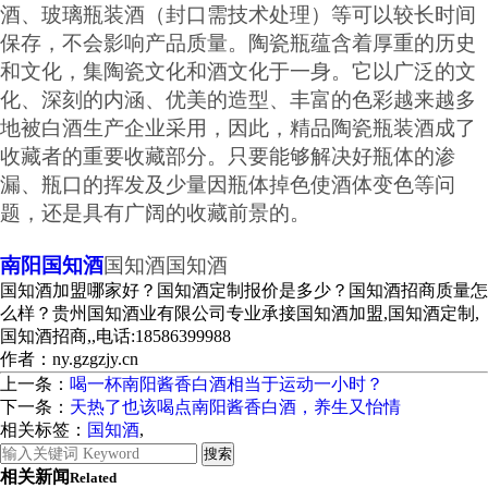
酒、玻璃瓶装酒（封口需技术处理）等可以较长时间
保存，不会影响产品质量。陶瓷瓶蕴含着厚重的历史
和文化，集陶瓷文化和酒文化于一身。它以广泛的文
化、深刻的内涵、优美的造型、丰富的色彩越来越多
地被白酒生产企业采用，因此，精品陶瓷瓶装酒成了
收藏者的重要收藏部分。只要能够解决好瓶体的渗
漏、瓶口的挥发及少量因瓶体掉色使酒体变色等问
题，还是具有广阔的收藏前景的。
南阳国知酒
国知酒国知酒
国知酒加盟哪家好？国知酒定制报价是多少？国知酒招商质量怎
么样？贵州国知酒业有限公司专业承接国知酒加盟,国知酒定制,
国知酒招商,,电话:18586399988
作者：ny.gzgzjy.cn
上一条：
喝一杯南阳酱香白酒相当于运动一小时？
下一条：
天热了也该喝点南阳酱香白酒，养生又怡情
相关标签：
国知酒
,
相关新闻
Related