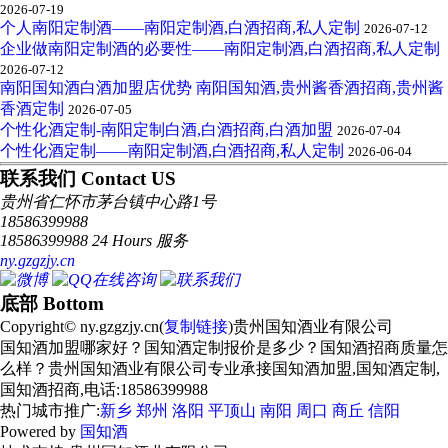
2026-07-19
个人南阳定制酒——南阳定制酒,白酒招商,私人定制
2026-07-12
企业做南阳定制酒的必要性——南阳定制酒,白酒招商,私人定制
2026-07-12
南阳国知酒白酒加盟店优势 南阳国知酒,贵州酱香酒招商,贵州酱
香酒定制
2026-07-05
个性化酒定制-南阳定制白酒,白酒招商,白酒加盟
2026-07-04
个性化酒定制——南阳定制酒,白酒招商,私人定制
2026-06-04
联系我们 Contact US
贵州省仁怀市茅台镇中心路1号
18586399988
18586399988 24 Hours 服务
ny.gzgzjy.cn
底部 Bottom
Copyright© ny.gzgzjy.cn(
复制链接
)贵州国知酒业有限公司
国知酒加盟哪家好？国知酒定制报价是多少？国知酒招商质量怎
么样？贵州国知酒业有限公司专业承接国知酒加盟,国知酒定制,
国知酒招商,电话:18586399988
热门城市推广:
新乡
郑州
洛阳
平顶山
南阳
周口
商丘
信阳
Powered by
国知酒