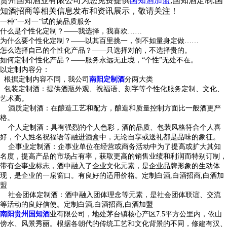
贵州国知酒业有限公司为您免费提供
国知酒加盟
,国知酒定制,国
知酒招商等相关信息发布和资讯展示，敬请关注！
一种“一对一”试的搞品质服务
什么是个性化定制？——我选择，我喜欢……
为什么要个性化定制？——以其百里挑一，倒不如量身定做……
怎么选择自己的个性化产品？——只选择对的，不选择贵的。
如何定制个性化产品？——服务永远无止境，“个性”无处不在。
以定制内容分：
根据定制内容不同，我公司
南阳定制酒
分两大类
包装定制酒：提供酒瓶外观、祝福语、刻字等个性化服务定制、文化、
艺术高。
酒质定制酒：在酿造工艺和配方，酿造和质量控制方面比一般酒更严
格。
个人定制酒：具有强烈的个人色彩，酒的品质、包装风格符合个人喜
好，个人姓名祝福语等融进酒盒中，无论自享或送礼都是品味的象征。
企事业定制酒：企事业单位在经营或商务活动中为了提高或扩大其知
名度，提高产品的市场占有率，获取更高的销售业绩和利润而特别订制，
带有企事业标志，酒中融入了企业文化元素，是企业品牌形象的生动体
现，是企业的一扇窗口。有良好的适用价格。
定制白酒,白酒招商,白酒加
盟
社会团体定制酒：酒中融入团体理念等元素，是社会团体联谊、交流
等活动的良好信使。
定制白酒,白酒招商,白酒加盟
南阳贵州国知酒
业有限公司，地处茅台镇核心产区7.5平方公里内，依山
傍水、风景秀丽。根据各朝代的传统工艺和文化背景的不同，修建有汉、