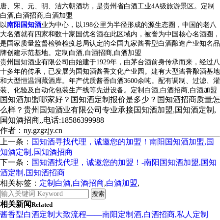
唐、宋、元、明、洁六朝酒坊，是贵州省白酒工业4A级旅游景区。
定制
白酒,白酒招商,白酒加盟
以
南阳国知酒
业为中心，以198公里为半径形成的源生态圈，中国的老八
大名酒就有四家和数十家国优名酒在此区域内，被誉为中国核心名酒圈，
是国家质量监督检验检疫总局认定的全国九家酱香型白酒酿造产业知名品
牌创建示范基地。
定制白酒,白酒招商,白酒加盟
贵州国知酒业有限公司由始建于1929年，由茅台酒前身传承而来，经过八
十多年的传承，已发展为国知酒酱香文化产业园。建有大型酱香酿酒基地
和大型恒温洞藏酒库。年产优质酱香白酒3600余吨。配有调制、过滤、灌
装、化验及自动化包装生产线等先进设备。
定制白酒,白酒招商,白酒加盟
国知酒加盟哪家好？国知酒定制报价是多少？国知酒招商质量怎
么样？贵州国知酒业有限公司专业承接国知酒加盟,国知酒定制,
国知酒招商,,电话:18586399988
作者：ny.gzgzjy.cn
上一条：
国知酒寻找代理，诚邀您的加盟！南阳国知酒加盟,国
知酒定制,国知酒招商
下一条：
国知酒找代理，诚邀您的加盟！-南阳国知酒加盟,国知
酒定制,国知酒招商
相关标签：
定制白酒
,
白酒招商
,
白酒加盟
,
相关新闻
Related
酱香型白酒定制大致流程——南阳定制酒,白酒招商,私人定制