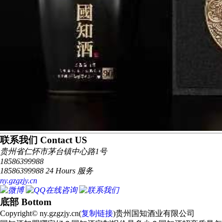
联系我们 Contact US
贵州省仁怀市茅台镇中心路1号
18586399988
18586399988 24 Hours 服务
ny.gzgzjy.cn
底部 Bottom
Copyright© ny.gzgzjy.cn(
复制链接
)贵州国知酒业有限公司