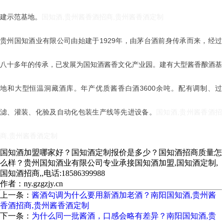
建示范基地。
国知酒,贵州酱香酒招商,贵州酱香酒定制
贵州国知酒业有限公司由始建于1929年，由茅台酒前身传承而来，经过
八十多年的传承，已发展为国知酒酱香文化产业园。建有大型酱香酿酒基
地和大型恒温洞藏酒库。年产优质酱香白酒3600余吨。配有调制、过
滤、灌装、化验及自动化包装生产线等先进设备。
国知酒,贵州酱香酒
商,贵州酱香酒定制
国知酒加盟哪家好？国知酒定制报价是多少？国知酒招商质量怎
么样？贵州国知酒业有限公司专业承接国知酒加盟,国知酒定制,
国知酒招商,,电话:18586399988
作者：ny.gzgzjy.cn
上一条：
酱酒勾调为什么要用新酒加老酒？南阳国知酒,贵州酱
香酒招商,贵州酱香酒定制
下一条：
为什么同一批酱酒，口感会略有差异？南阳国知酒,贵