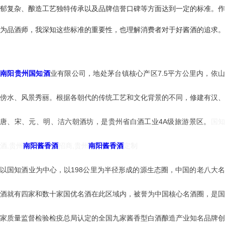
郁复杂、酿造工艺独特传承以及品牌信誉口碑等方面达到一定的标准。作
为品酒师，我深知这些标准的重要性，也理解消费者对于好酱酒的追求。
南阳贵州国知酒
业有限公司，地处茅台镇核心产区7.5平方公里内，依
傍水、风景秀丽。根据各朝代的传统工艺和文化背景的不同，修建有汉、
唐、宋、元、明、洁六朝酒坊，是贵州省白酒工业4A级旅游景区。
国
酒,贵州
南阳酱香酒
招商,贵州
南阳酱香酒
定制
以国知酒业为中心，以198公里为半径形成的源生态圈，中国的老八大名
酒就有四家和数十家国优名酒在此区域内，被誉为中国核心名酒圈，是国
家质量监督检验检疫总局认定的全国九家酱香型白酒酿造产业知名品牌创