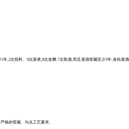
年,2次投料、9次蒸煮,8次发酵,7次取酒,而且基酒窖藏至少3年,各轮基
要严格的窖藏、勾兑工艺要求。