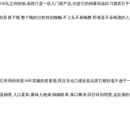
30元之间徘徊,虽然只是一款入门级产品,但是它的销量却远比习酒其它平
易下咽,整个喝的过程特别顺畅,不上头不易喝醉,即便是不会喝酒的人也
它所用的却是10年窖藏的老基酒,而且无论口感还是品质它都丝毫不逊于
香,入口柔和,酱味儿饱满,细腻醇厚,落口爽净,回甘特别明显,这款酒的