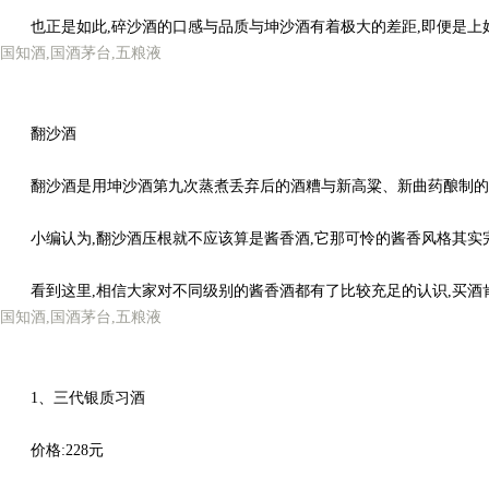
也正是如此,碎沙酒的口感与品质与坤沙酒有着极大的差距,即便是上好
国知酒,国酒茅台,
五粮液
翻沙酒
翻沙酒是用坤沙酒第九次蒸煮丢弃后的酒糟与新高粱、新曲药酿制的白
小编认为,翻沙酒压根就不应该算是酱香酒,它那可怜的酱香风格其实完
看到这里,相信大家对不同级别的酱香酒都有了比较充足的认识,买酒肯
国知酒,国酒茅台,
五粮液
1、三代银质习酒
价格:228元