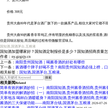
3、贵州大曲80
价格:308元
贵州大曲80年代是茅台酒厂旗下的一款嫡系产品,相信大家对它都不陌
贵州大曲90的酱香非常纯正,伴有明显的焦糊香以及浅浅的窖底香,酒香
但是回味比较短,而且喝的过程有些微酸苦涩味儿。
国知酒,国酒茅台,
五粮液
国知酒加盟哪家好？国知酒定制报价是多少？国知酒招商质量怎么样？
作者：ny.gzgzjy.cn
上一条：
南阳贵州国知酒｜喝酱香酒的好处有哪些
下一条：
酱酒哪个牌子好喝不贵？南阳贵州国知酒必须上榜，口
相关标签：
国知酒
,
国酒茅台
,
五粮液
,
相关新闻
Related
简单有效的解酒妙招（一）南阳国知酒,贵州酱香酒招商,贵州酱
简单有效的解酒妙招（一）南阳国知酒,贵州酱香酒招商,贵州酱
天寒地冻 喝杯白酒暖暖身？南阳国知酒,贵州酱香酒招商,贵州
酱酒的三大保健功能——南阳茅台镇,国酒茅台,五粮液
2026-07-26
品鉴酱香酒——南阳茅台镇,国酒茅台,五粮液