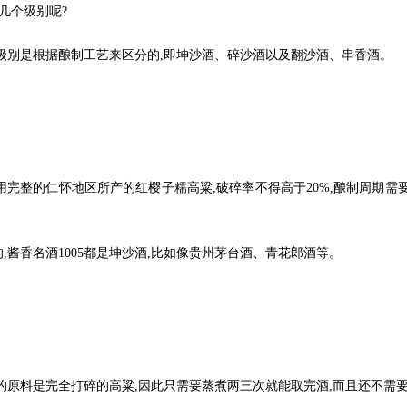
几个级别呢?
别是根据酿制工艺来区分的,即坤沙酒、碎沙酒以及翻沙酒、串香酒。
用完整的仁怀地区所产的红樱子糯高粱,破碎率不得高于20%,酿制周期需要1
香名酒1005都是坤沙酒,比如像贵州茅台酒、青花郎酒等。
原料是完全打碎的高粱,因此只需要蒸煮两三次就能取完酒,而且还不需