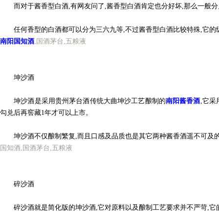
而对于酱香型白酒,有网友问了,酱香型白酒肯定也分好坏,那么一般分
任何香型的白酒都可以分为三六九等,不过酱香型白酒比较特殊,它的级
南阳国知酒
,国酒茅台,五粮液
坤沙酒
坤沙酒是采用贵州茅台酒传统大曲坤沙工艺酿制的
南阳酱香酒
,它采
勾兑后再窖藏1年才可以上市。
坤沙酒不仅酿制繁复,而且口感及品质也是其它两种酱香酒遥不可及的,酱
国知酒,国酒茅台,
五粮液
碎沙酒
碎沙酒就是简化版的坤沙酒,它对原料以及酿制工艺要求并不严苛,它的