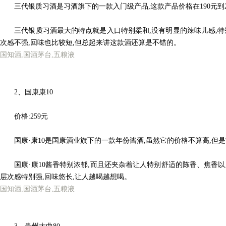
三代银质习酒是习酒旗下的一款入门级产品,这款产品价格在190元到2
三代银质习酒最大的特点就是入口特别柔和,没有明显的辣味儿感,特别容
次感不强,回味也比较短,但总起来讲这款酒还算是不错的。
国知酒,国酒茅台,
五粮液
2、国康康10
价格:259元
国康·康10是国康酒业旗下的一款年份酱酒,虽然它的价格不算高,但是
国康·康10酱香特别浓郁,而且还夹杂着让人特别舒适的陈香、焦香以及糊
层次感特别强,回味悠长,让人越喝越想喝。
国知酒,国酒茅台,
五粮液