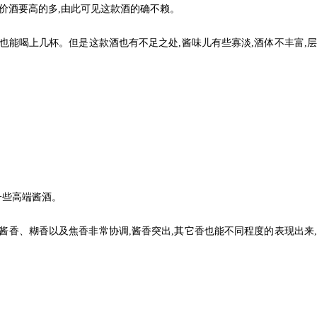
价酒要高的多,由此可见这款酒的确不赖。
能喝上几杯。但是这款酒也有不足之处,酱味儿有些寡淡,酒体不丰富,层
一些高端酱酒。
酱香、糊香以及焦香非常协调,酱香突出,其它香也能不同程度的表现出来,