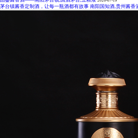
2026-07-19
茅台镇酱香定制酒，让每一瓶酒都有故事 南阳国知酒,贵州酱香